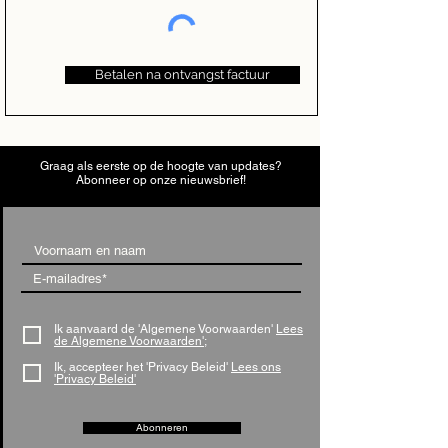
Betalen na ontvangst factuur
Graag als eerste op de hoogte van updates?
Abonneer op onze nieuwsbrief!
Ik aanvaard de 'Algemene Voorwaarden'
Lees
de Algemene Voorwaarden';
Ik, accepteer het 'Privacy Beleid'
Lees ons
'Privacy Beleid'
Abonneren