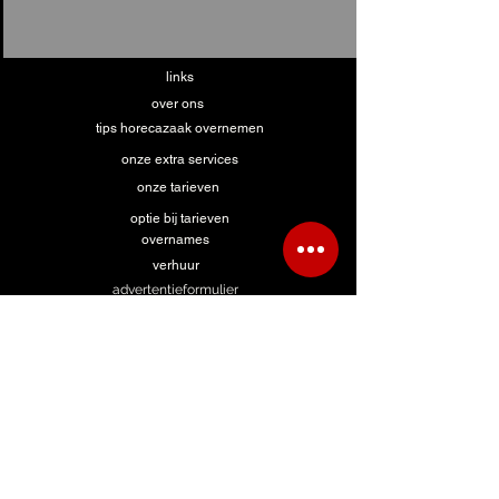
links
over ons
tips horecazaak overnemen
onze extra services
onze tarieven
optie bij tarieven
overnames
verhuur
advertentieformulier
hulp bij zoeken
advertentie zoekertje
contact te huur
contact overname
algemeen contact
formulier FHB panden
formulier ABInBev panden