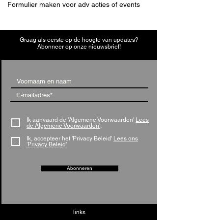
Formulier maken voor adv acties of events
Graag als eerste op de hoogte van updates?
Abonneer op onze nieuwsbrief!
Ik aanvaard de 'Algemene Voorwaarden'
Lees
de Algemene Voorwaarden';
Ik, accepteer het 'Privacy Beleid'
Lees ons
'Privacy Beleid'
Abonneren
links