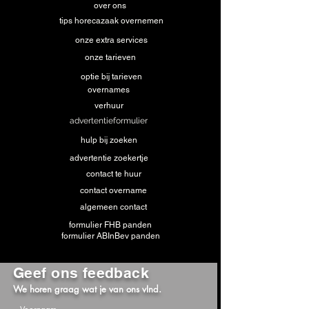
over ons
tips horecazaak overnemen
onze extra services
onze tarieven
optie bij tarieven
overnames
verhuur
advertentieformulier
hulp bij zoeken
advertentie zoekertje
contact te huur
contact overname
algemeen contact
formulier FHB panden
formulier ABInBev panden
Geef ons feedback
We horen graag wat je van ons vInd.