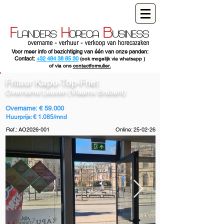
Voor meer info of bezichtiging van één van onze panden:
Contact:
+32 484 38 85 30
(ook mogelijk via whatsapp )
of via ons
contactformulier.
Frituur Kapu-Top-Friet
Overname Leuven (Vlaams Brabant)
Overname: € 59.000
Huurprijs: € 1.085/mnd
Ref.: AO2026-001
Online: 25-02-26