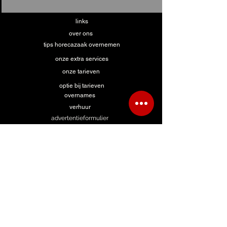
links
over ons
tips horecazaak overnemen
onze extra services
onze tarieven
optie bij tarieven
overnames
verhuur
advertentieformulier
hulp bij zoeken
advertentie zoekertje
contact te huur
contact overname
algemeen contact
formulier FHB panden
formulier ABInBev panden