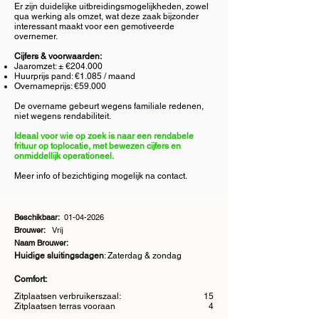
Er zijn duidelijke uitbreidingsmogelijkheden, zowel
qua werking als omzet, wat deze zaak bijzonder
interessant maakt voor een gemotiveerde
overnemer.
Cijfers & voorwaarden:
Jaaromzet: ± €204.000
Huurprijs pand: €1.085 / maand
Overnameprijs: €59.000
De overname gebeurt wegens familiale redenen,
niet wegens rendabiliteit.
Ideaal voor wie op zoek is naar een rendabele
frituur op toplocatie, met bewezen cijfers en
onmiddellijk operationeel.
Meer info of bezichtiging mogelijk na contact.
Beschikbaar:
01-04-2026
Brouwer:
Vrij
Naam Brouwer:
Huidige sluitingsdagen
: Zaterdag & zondag
Comfort:
Zitplaatsen verbruikerszaal:
15
Zitplaatsen terras vooraan
4