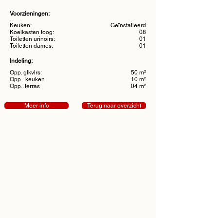
Voorzieningen:
Keuken:
Geïnstalleerd
Koelkasten toog:
08
Toiletten urinoirs:
01
Toiletten dames:
01
Indeling:
Opp. glkvlrs:
50 m²
Opp. keuken
10 m²
Opp.. terras
04 m²
Meer info
Terug naar overzicht