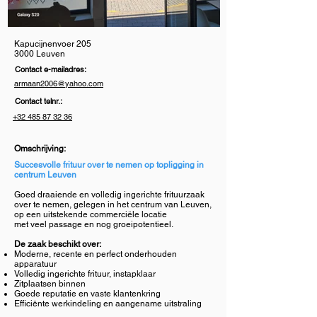
Kapucijnenvoer 205
3000 Leuven
Contact e-mailadres:
armaan2006@yahoo.com
Contact telnr.:
+32 485 87 32 36
Omschrijving:
Succesvolle frituur over te nemen op topligging in
centrum Leuven
Goed draaiende en volledig ingerichte frituurzaak
over te nemen, gelegen in het centrum van Leuven,
op een uitstekende commerciële locatie
met veel passage en nog groeipotentieel.
De zaak beschikt over:
Moderne, recente en perfect onderhouden
apparatuur
Volledig ingerichte frituur, instapklaar
Zitplaatsen binnen
Goede reputatie en vaste klantenkring
Efficiënte werkindeling en aangename uitstraling