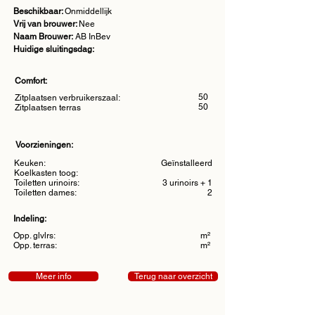
Beschikbaar:
Onmiddellijk
Vrij van brouwer:
Nee
Naam Brouwer:
AB InBev
Huidige sluitingsdag:
Comfort:
50
Zitplaatsen verbruikerszaal:
50
Zitplaatsen terras
Voorzieningen:
Keuken:
Geïnstalleerd​
Koelkasten toog:
Toiletten urinoirs:
3 urinoirs + 1
Toiletten dames:
2
Indeling:
Opp. glvlrs:
m²
Opp. terras:
m²
Meer info
Terug naar overzicht