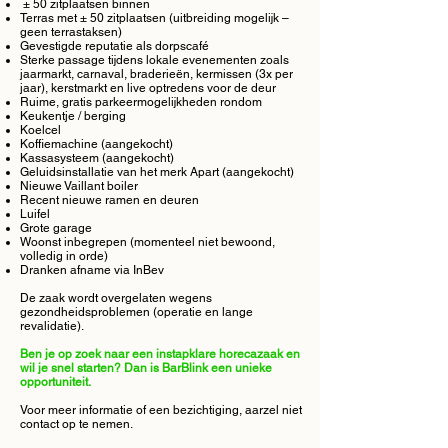
± 50 zitplaatsen binnen
Terras met ± 50 zitplaatsen (uitbreiding mogelijk –
geen terrastaksen)
Gevestigde reputatie als dorpscafé
Sterke passage tijdens lokale evenementen zoals
jaarmarkt, carnaval, braderieën, kermissen (3x per
jaar), kerstmarkt en live optredens voor de deur
Ruime, gratis parkeermogelijkheden rondom
Keukentje / berging
Koelcel
Koffiemachine (aangekocht)
Kassasysteem (aangekocht)
Geluidsinstallatie van het merk Apart (aangekocht)
Nieuwe Vaillant boiler
Recent nieuwe ramen en deuren
Luifel
Grote garage
Woonst inbegrepen (momenteel niet bewoond,
volledig in orde)
Dranken afname via InBev
De zaak wordt overgelaten wegens
gezondheidsproblemen (operatie en lange
revalidatie).
Ben je op zoek naar een instapklare horecazaak en
wil je snel starten? Dan is BarBlink een unieke
opportuniteit.
Voor meer informatie of een bezichtiging, aarzel niet
contact op te nemen.