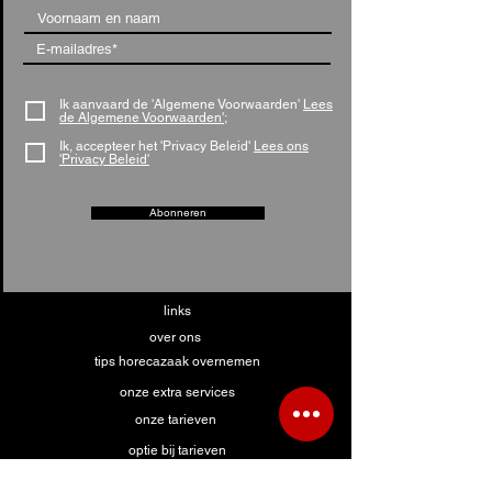
Ik aanvaard de 'Algemene Voorwaarden'
Lees
de Algemene Voorwaarden';
Ik, accepteer het 'Privacy Beleid'
Lees ons
'Privacy Beleid'
Abonneren
links
over ons
tips horecazaak overnemen
onze extra services
onze tarieven
optie bij tarieven
overnames