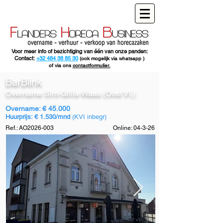
Voor meer info of bezichtiging van één van onze panden:
Contact:
+32 484 38 85 30
(ook mogelijk via whatsapp )
of via ons
contactformulier.
BarBlink
Overname Sint-Gillis-Waas (Oost Vl.)
Overname: € 45.000
Huurprijs: € 1.530/mnd
(KVI inbegr)
Ref.: AO2026-003
Online: 04-3-26