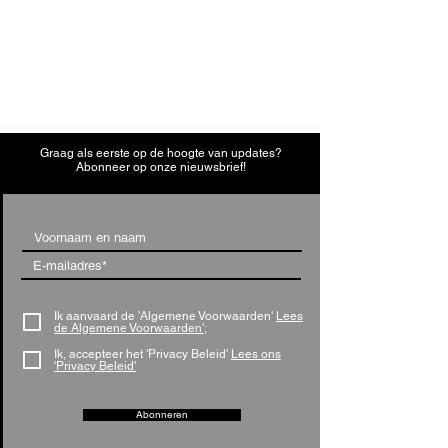
Graag als eerste op de hoogte van updates?
Abonneer op onze nieuwsbrief!
Ik aanvaard de 'Algemene Voorwaarden'
Lees
de Algemene Voorwaarden';
Ik, accepteer het 'Privacy Beleid'
Lees ons
'Privacy Beleid'
Abonneren