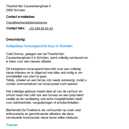
Theofiel Van Cauwenberghslei 4
2900 Schoten
Contact e-mailadres:
Yves@bierhandeldetroetsel.be
Contact telnr.:
+32 498 86 65 90
Omschrijving:
Instapklaar horecapand te huur in Schoten
Café Domus, gelegen aan de Theofiel Van
Cauwenberghslei 4 in Schoten, werd volledig vernieuwd en
is klaar voor een nieuwe uitbater.
Dit instapklare horecapand beschikt over een volledig
nieuw interieur en is uitgerust met alles wat nodig is om
onmiddellijk van start te gaan.
Tafels, stoelen en een terras zijn reeds aanwezig, zodat u
zonder overnamekost uw horecazaak kunt openen.
Het volledige gebouw maakt deel uit van de verhuur en
omvat naast het café ook een bureau en een polyvalent
zaaltje op de verdieping, wat extra mogelijkheden biedt
voor administratie, vergaderingen of privéactiviteiten.
Bierhandel De Troetsel is als verhuurder op zoek naar
enthousiaste en gemotiveerde uitbaters die deze
vernieuwde horecazaak nieuw leven willen inblazen.
Troeven