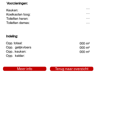
Voorzieningen:
...
Keuken:
...
Koelkasten toog:
...
Toiletten heren:
...
Toiletten dames:
Indeling:
Opp. totaal:
000 m²
Opp. gelijkvloers
000 m²
Opp.. keuken:
000 m²
Opp. kelder:
Meer info
Terug naar overzicht