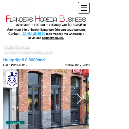
Voor meer info of bezichtiging van één van onze panden:
Contact:
+32 484 38 85 30
(ook mogelijk via whatsapp )
of via ons
contactformulier.
Café Domus
Te huur Schoten (Antwerpen)
Huurprijs: € 2.300/mnd
Ref.: AV2026-012
Online:
02-7-2026
NIEUW