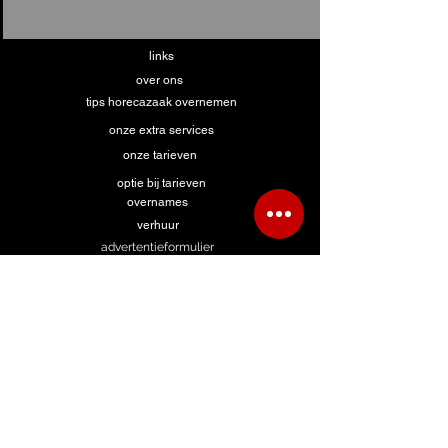
links
over ons
tips horecazaak overnemen
onze extra services
onze tarieven
optie bij tarieven
overnames
verhuur
advertentieformulier
hulp bij zoeken
advertentie zoekertje
contact te huur
contact overname
algemeen contact
formulier FHB panden
formulier ABInBev panden