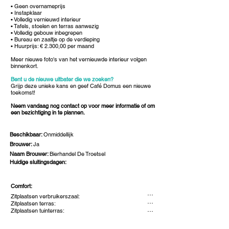
• Geen overnameprijs
• Instapklaar
• Volledig vernieuwd interieur
• Tafels, stoelen en terras aanwezig
• Volledig gebouw inbegrepen
• Bureau en zaaltje op de verdieping
• Huurprijs: € 2.300,00 per maand
Meer nieuwe foto's van het vernieuwde interieur volgen
binnenkort.
Bent u de nieuwe uitbater die we zoeken?
Grijp deze unieke kans en geef Café Domus een nieuwe
toekomst!
Neem vandaag nog contact op voor meer informatie of om
een bezichtiging in te plannen.
Beschikbaar:
Onmiddellijk
Brouwer:
Ja
Naam Brouwer:
Bierhandel De Troetsel
Huidige sluitingsdagen:
Comfort:
...
Zitplaatsen verbruikerszaal:
...
Zitplaatsen terras:
...
Zitplaatsen tuinterras: