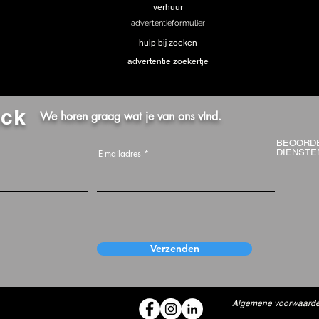
verhuur
advertentieformulier
hulp bij zoeken
advertentie zoekertje
ack
We horen graag wat je van ons vInd.
BEOORD
DIENSTE
E-mailadres
Verzenden
Algemene voorwaard