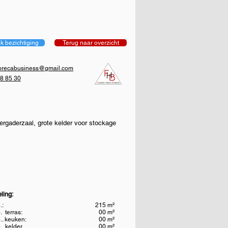
k bezichtiging
Terug naar overzicht
horecabusiness@gmail.com
8 85 30
vergaderzaal, grote kelder voor stockage
ling:
.:
215 m²
 terras:
00 m²
.. keuken:
00 m²
. kelder
00 m²