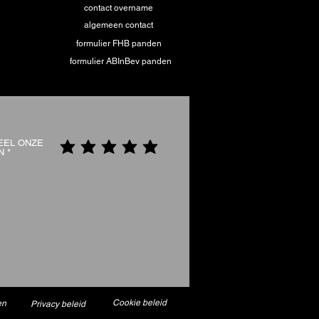
contact overname
algemeen contact
formulier FHB panden
formulier ABInBev panden
EEL ONZE
N
Cookie beleid
en
Privacy beleid