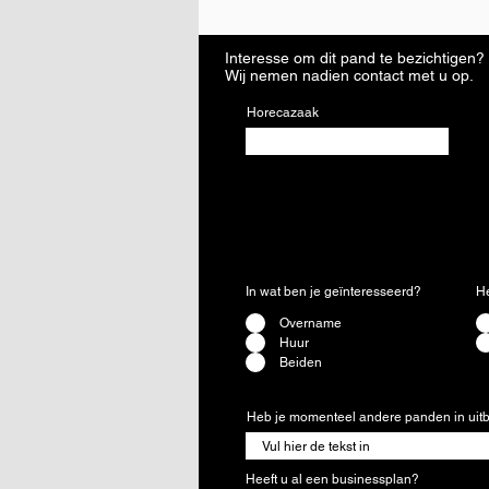
Interesse om dit pand te bezichtigen? 
Wij nemen nadien contact met u op.
Horecazaak
In wat ben je geïnteresseerd?
*
He
Overname
Huur
Beiden
Heb je momenteel andere panden in uitba
Heeft u al een businessplan?
*