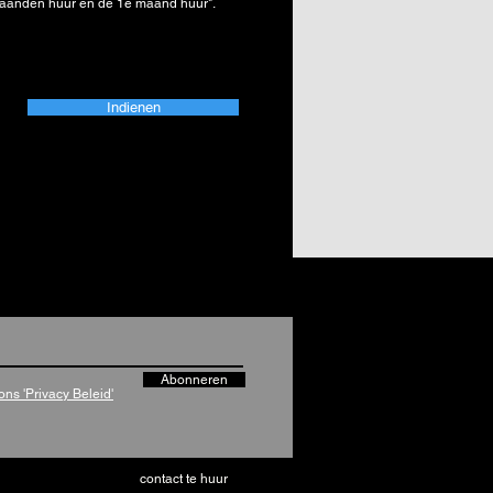
maanden huur en de 1e maand huur".
*
Indienen
Abonneren
ons 'Privacy Beleid'
contact te huur