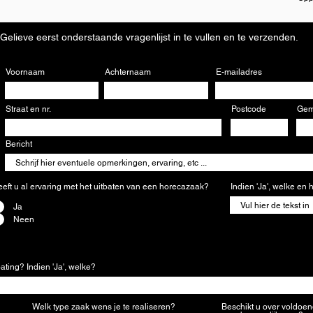
Gelieve eerst onderstaande vragenlijst in te vullen en te verzenden.
Voornaam
Achternaam
E-mailadres
Straat en nr.
Postcode
Gem
Bericht
eft u al ervaring met het uitbaten van een horecazaak?
*
Indien 'Ja', welke en
Ja
Neen
ting? Indien 'Ja', welke?
Welk type zaak wens je te realiseren?
Beschikt u over voldoen