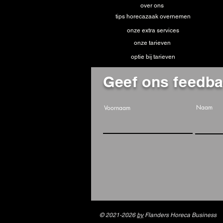
over ons
tips horecazaak overnemen
onze extra services
onze tarieven
optie bij tarieven
Geef ons feedb
Naam
Voornaam
© 2021-2026
by
Flanders Horeca Business