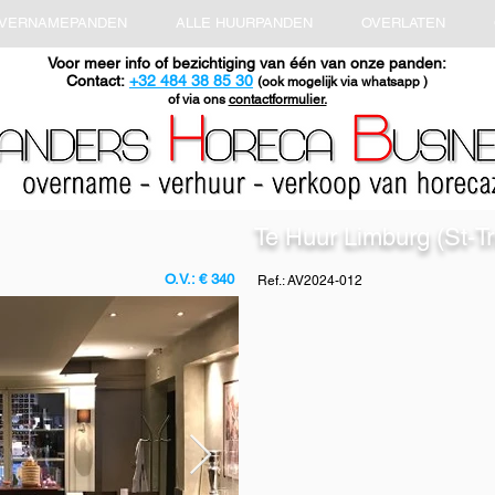
OVERNAMEPANDEN
ALLE HUURPANDEN
OVERLATEN
Voor meer info of bezichtiging van één van onze panden:
Contact:
+32 484 38 85 30
(ook mogelijk via whatsapp )
of via ons
contactformulier.
Te Huur Limburg (St-Tr
O.V.: € 340
Ref.: AV2024-012