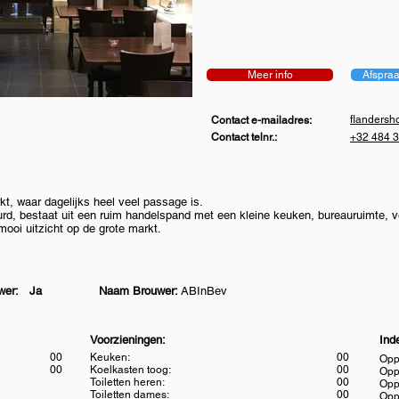
Meer info
Afspraa
flanders
Contact e-mailadres:
Contact telnr.:
+32 484 3
t, waar dagelijks heel veel passage is.
rhuurd, bestaat uit een ruim handelspand met een kleine keuken, bureauruimte, 
ooi uitzicht op de grote markt.
wer: Ja
Naam Brouwer:
ABInBev
Voorzieningen:
Inde
00
Keuken:
00
Opp
00
Koelkasten toog:
00
Opp.
Toiletten heren:
00
Opp
Toiletten dames:
00
Opp