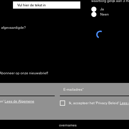
waarborg gelijk aan 3 
Ja
Neen
e afgevaardigde?
*
Abonneer op onze nieuwsbrief!
en'
Lees de Algemene
Ik, accepteer het 'Privacy Beleid'
Lees 
overnames