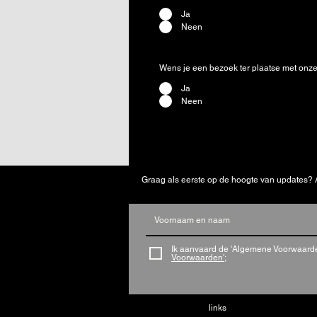
Ja
Neen
Wens je een bezoek ter plaatse met onz
Ja
Neen
Graag als eerste op de hoogte van updates? 
Ik aanvaard de 'Algemene Voorwaard
Voorwaarden';
links