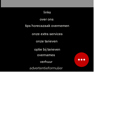
links
over ons
tips horecazaak overnemen
onze extra services
onze tarieven
optie bij tarieven
overnames
verhuur
advertentieformulier
hulp bij zoeken
advertentie zoekertje
contact te huur
contact overname
algemeen contact
formulier FHB panden
formulier ABInBev panden