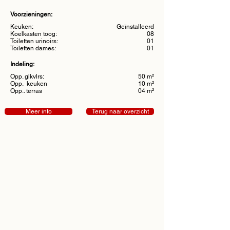
Voorzieningen:
Keuken:
Geïnstalleerd
Koelkasten toog:
08
Toiletten urinoirs:
01
Toiletten dames:
01
Indeling:
Opp. glkvlrs:
50 m²
Opp. keuken
10 m²
Opp.. terras
04 m²
Meer info
Terug naar overzicht