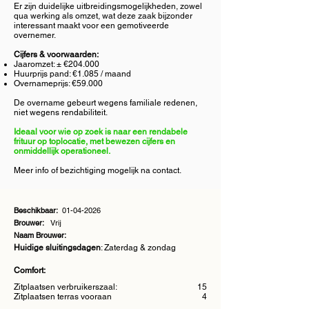
Er zijn duidelijke uitbreidingsmogelijkheden, zowel
qua werking als omzet, wat deze zaak bijzonder
interessant maakt voor een gemotiveerde
overnemer.
Cijfers & voorwaarden:
Jaaromzet: ± €204.000
Huurprijs pand: €1.085 / maand
Overnameprijs: €59.000
De overname gebeurt wegens familiale redenen,
niet wegens rendabiliteit.
Ideaal voor wie op zoek is naar een rendabele
frituur op toplocatie, met bewezen cijfers en
onmiddellijk operationeel.
Meer info of bezichtiging mogelijk na contact.
Beschikbaar:
01-04-2026
Brouwer:
Vrij
Naam Brouwer:
Huidige sluitingsdagen
: Zaterdag & zondag
Comfort:
Zitplaatsen verbruikerszaal:
15
Zitplaatsen terras vooraan
4