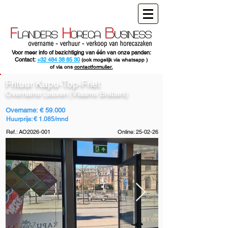
Voor meer info of bezichtiging van één van onze panden:
Contact:
+32 484 38 85 30
(ook mogelijk via whatsapp )
of via ons
contactformulier.
Frituur Kapu-Top-Friet
Overname Leuven (Vlaams Brabant)
Overname: € 59.000
Huurprijs: € 1.085/mnd
Ref.: AO2026-001
Online: 25-02-26