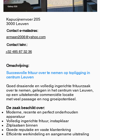
Kapucijnenvoer 205
3000 Leuven
Contact e-mailadres:
armaan2006@yahoo.com
Contact telnr.:
+32 485 87 32 36
Omschrijving:
Succesvolle frituur over te nemen op topligging in
centrum Leuven
Goed draaiende en volledig ingerichte frituurzaak
over te nemen, gelegen in het centrum van Leuven,
op een uitstekende commerciële locatie
met veel passage en nog groeipotentieel.
De zaak beschikt over:
Moderne, recente en perfect onderhouden
apparatuur
Volledig ingerichte frituur, instapklaar
Zitplaatsen binnen
Goede reputatie en vaste klantenkring
Efficiënte werkindeling en aangename uitstraling